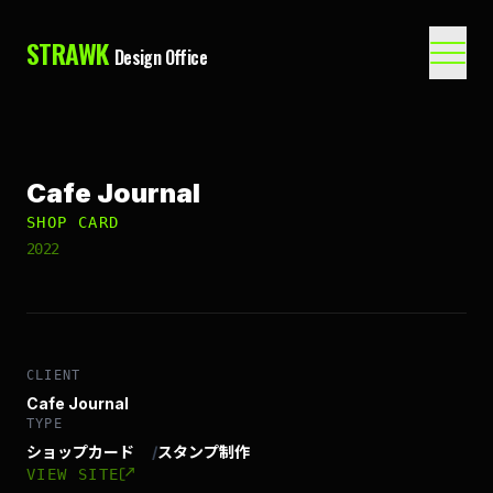
STRAWK
Design Office
Cafe Journal
SHOP CARD
2022
CLIENT
Cafe Journal
TYPE
ショップカード
/
スタンプ制作
VIEW SITE