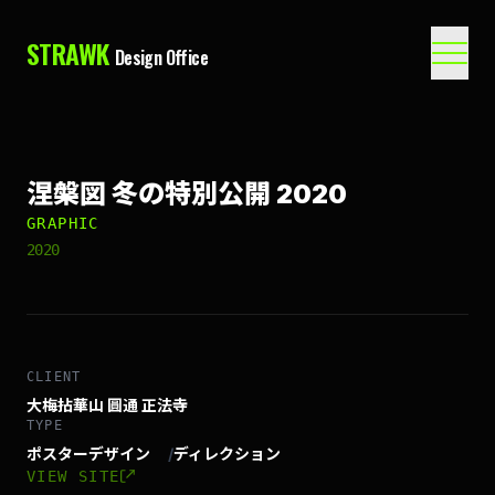
STRAWK
Design Office
涅槃図 冬の特別公開 2020
GRAPHIC
2020
CLIENT
大梅拈華山 圓通 正法寺
TYPE
ポスターデザイン
/
ディレクション
VIEW SITE